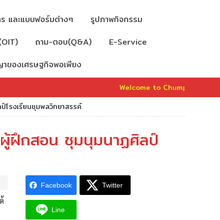
าร และแบบฟอร์มต่างๆ
รูปภาพกิจกรรม
(OIT)
ถาม-ตอบ(Q&A)
E-Service
ัชญาของเศรษฐกิจพอเพียง
Welcome to Chumphonwittayasan Sc
ลป์โรงเรียนชุมพลวิทยาสรรค์
ู้ฝึกสอน ชุมนุมนาฏศิลป์
Facebook
Twitter
ด้
Line