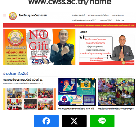
www.cwss.ac.th/home